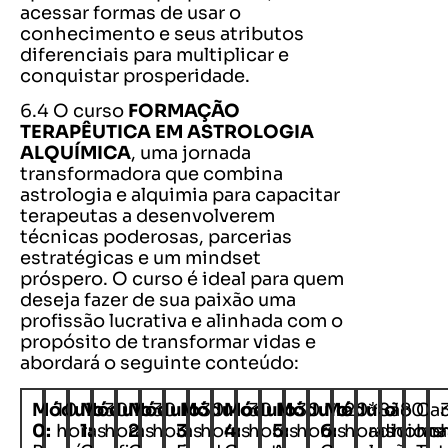
acessar formas de usar o
conhecimento e seus atributos
diferenciais para multiplicar e
conquistar prosperidade.
6.4 O curso
FORMAÇÃO
TERAPÊUTICA EM ASTROLOGIA
ALQUÍMICA
, uma jornada
transformadora que combina
astrologia e alquimia para capacitar
terapeutas a desenvolverem
técnicas poderosas, parcerias
estratégicas e um mindset
próspero. O curso é ideal para quem
deseja fazer de sua paixão uma
profissão lucrativa e alinhada com o
propósito de transformar vidas e
abordará o seguinte conteúdo:
Módulo
10
Módulo
30
Módulo
30
Módulo
30
Módulo
30
Módulo
30
Módulo
20
*São
180
Car
0:
horas
1:
horas
2:
horas
3:
horas
4:
horas
5:
horas
6:
horas
adicion
horas
hor