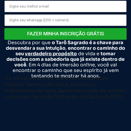
FAZER MINHA INSCRIÇÃO GRÁTIS
Descubra por que
o Tarô Sagrado é a chave para
desvendar a sua intuição
,
encontrar o caminho do
seu
verdadeiro propósito
de vida e
tomar
decisões com a sabedoria que já existe dentro de
você
. Em 4 dias de imersão online, você vai
encontrar o caminho que seu espírito já vem
tentando te mostrar há anos.
Ao clicar no botão, você concorda com
nossos Termos de Uso
e autoriza o
tratamento de seus dados pessoais de acordo
com
a Lei Geral de Proteção de Dados (LGPD).