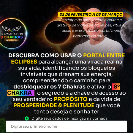
22 DE FEVEREIRO A 03 DE MARÇO
Participe de uma vivência online e
gratuita de 9 dias de
conexões, rituais,
aulas e exercícios no portal mais
poderoso do ano e…
DESCUBRA COMO USAR O
PORTAL ENTRE
ECLIPSES
para alcançar uma virada real na
sua vida, identificando os bloqueios
invisíveis que drenam sua energia,
compreendendo o caminho para
desbloquear os 7 Chakras
e ativar o
8º
CHAKRA
, o segredo e a chave de acesso ao
seu verdadeiro
PROPÓSITO
e da vida de
PROSPERIDADE & PLENITUDE
que você
tanto deseja e sonha ter
Digite seus dados de inscrição na Jornada: