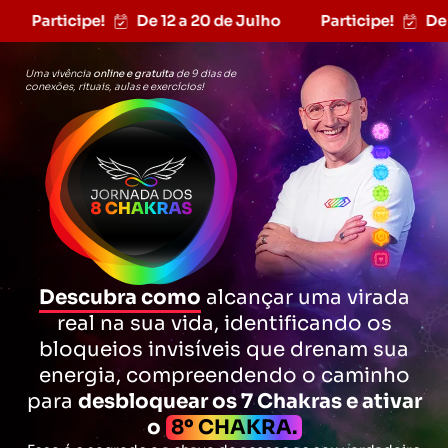
Participe!
De 12 a 20 de Julho
Participe!
De 
Uma vivência
online e gratuita
de 9 dias de
conexões, rituais, aulas e exercícios!
Descubra como
alcançar uma virada
real na sua vida, identificando os
bloqueios invisíveis que drenam sua
energia, compreendendo o caminho
para
desbloquear os 7 Chakras e ativar
o
8º CHAKRA.