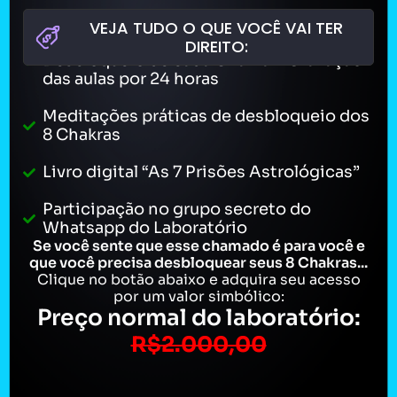
VEJA TUDO O QUE VOCÊ VAI TER
Acesso AO VIVO ao Laboratório do
DIREITO:
Desbloqueio de cada Chakra + Gravação
das aulas por 24 horas
Meditações práticas de desbloqueio dos
8 Chakras
Livro digital “As 7 Prisões Astrológicas”
Participação no grupo secreto do
Whatsapp do Laboratório
Se você sente que esse chamado é para você e
que você precisa desbloquear seus 8 Chakras...
Clique no botão abaixo e adquira seu acesso
por um valor simbólico:
Preço normal do laboratório:
R$2.000,00