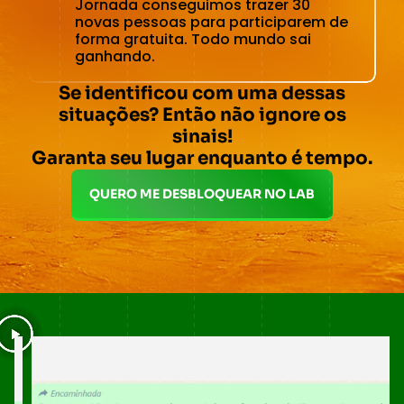
Jornada conseguimos trazer 30
novas pessoas para participarem de
forma gratuita. Todo mundo sai
ganhando.
Se identificou com uma dessas
situações? Então não ignore os
sinais!
Garanta seu lugar enquanto é tempo.
QUERO ME DESBLOQUEAR NO LAB