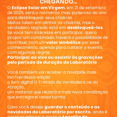
CHEGANDO…
O
Eclipse Solar em Virgem
, em 21 de setembro
de 2025, será o momento mais poderoso do ano
para desbloquear seus chakras.
Muitos falam em alinhar os chakras, mas o
verdadeiro segredo está em
desbloqueá-los
.
Se você tem interesse em participar, quero
propor um combinado: haverá a possibilidade de
contribuir com um
valor simbólico
por esse
conhecimento, apenas para custear o evento,
com algumas regras:
Participar ao vivo ou assistir às gravações
pelo período de duração do Laboratório
Você também vai receber a novidade mais
incrível dessa edição:
o livro digital O Tratado da Verdadeira Lei da
Atração,
um material que reunirá a mais nova canalização
que entregarei nessa turma.
Caso você deseje
guardar o conteúdo e as
novidades do Laboratório por escrito
, ainda é
possível adquirir à parte a
Apostila do