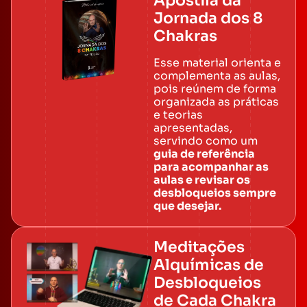
Apostila da
Jornada dos 8
Chakras
Esse material orienta e
complementa as aulas,
pois reúnem de forma
organizada as práticas
e teorias
apresentadas,
servindo como um
guia de referência
para acompanhar as
aulas e revisar os
desbloqueios sempre
que desejar.
Meditações
Alquímicas de
Desbloqueios
de Cada Chakra