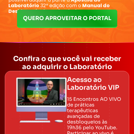
Laboratório
32ª edição com o
Manual do
Desbloqueio de Cada Chakra
.
QUERO APROVEITAR O PORTAL
Confira o que você vai receber
ao adquirir o Laboratório
Acesso ao
Laboratório VIP
15 Encontros AO VIVO
de práticas
terapêuticas
avançadas de
desbloqueios às
19h36 pelo YouTube.
Participar ao vivo é