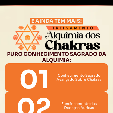
E AINDA TEM MAIS!
PURO CONHECIMENTO SAGRADO DA
ALQUIMIA:
01
Conhecimento Sagrado
Avançado Sobre Chakras
02
Funcionamento das
Doenças Áuricas