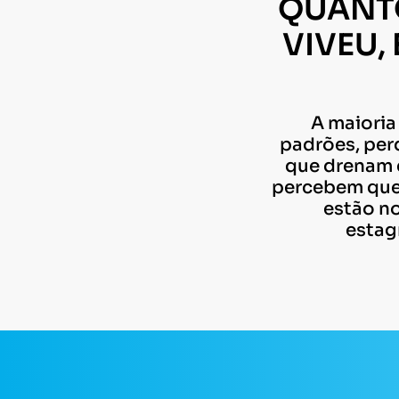
QUANTO
VIVEU,
A maioria
padrões, per
que drenam e
percebem que 
estão n
estag