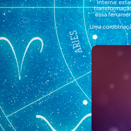
interna: est
transformaçã
essa ferramen
Uma combinação