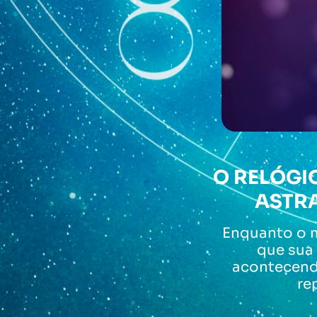
O RELÓGI
ASTRA
Enquanto o 
que sua
acontecendo
re