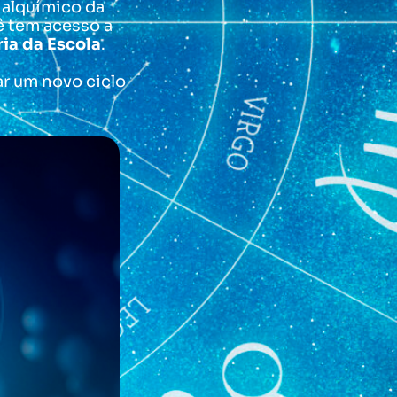
l alquímico da
ê tem acesso a
ia da Escola
.
r um novo ciclo