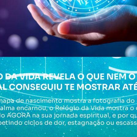
O DA VIDA REVELA O QUE NEM O
L CONSEGUIU TE MOSTRAR AT
mapa de nascimento mostra a fotografia d
 alma encarnou, o Relógio da Vida mostra o 
 AGORA na sua jornada espiritual, e por q
petindo ciclos de dor, estagnação ou escass