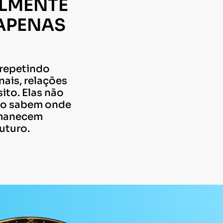
ALMENTE
 APENAS
 repetindo
ais, relações
ito. Elas não
Não sabem onde
rmanecem
uturo.