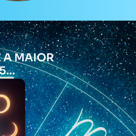
 A MAIOR
5…