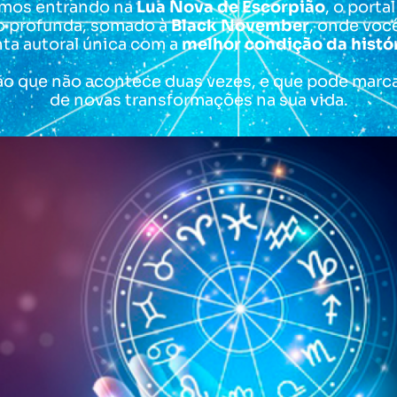
amos entrando na
Lua Nova de Escorpião
, o porta
o profunda, somado à
Black November
, onde voc
ta autoral única com a
melhor condição da histór
 que não acontece duas vezes, e que pode marca
de novas transformações na sua vida.