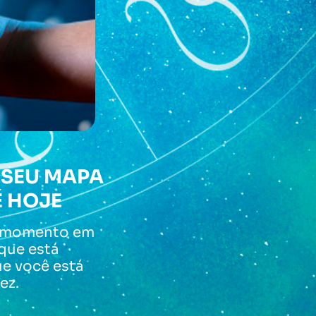
 SEU MAPA
É HOJE
o momento em
que está
ue você está
ez.