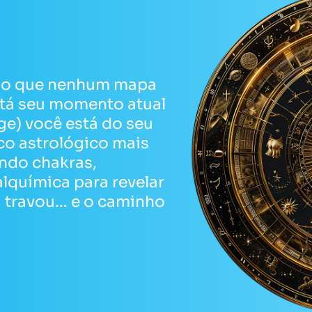
lgo que nenhum mapa
stá seu momento atual
ge) você está do seu
ico astrológico mais
ando chakras,
alquímica para revelar
a travou… e o caminho