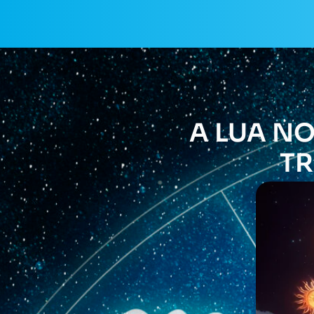
A LUA N
T