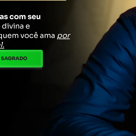
das com seu
o
divina e
e quem você ama
por
l.
Ô SAGRADO