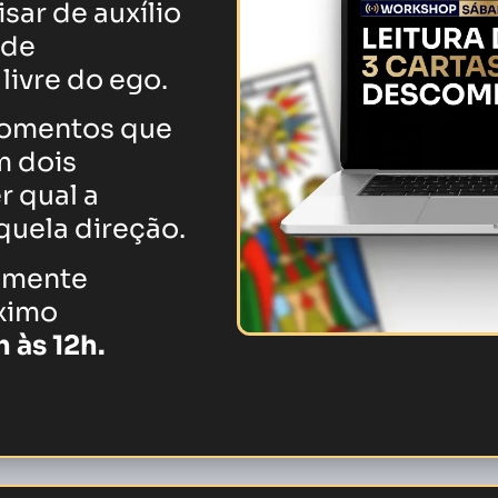
sar de auxílio
ade
, livre do ego.
momentos que
m dois
r qual a
aquela direção.
almente
óximo
 às 12h.