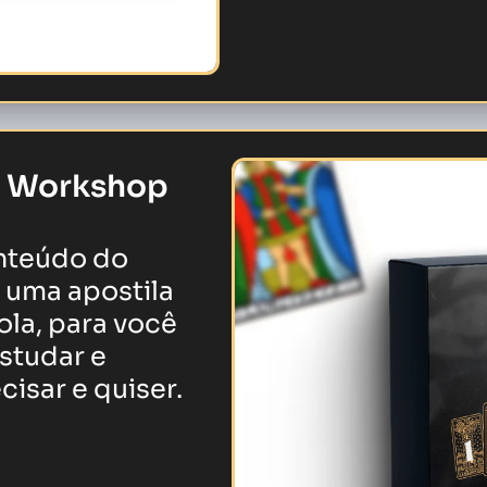
o Workshop
onteúdo do
uma apostila
ola, para você
estudar e
isar e quiser.