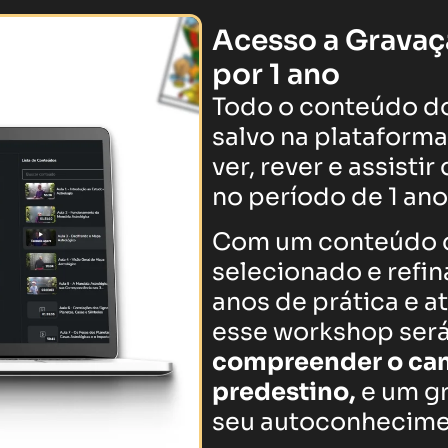
Acesso a Grava
por 1 ano
Todo o conteúdo d
salvo na plataform
ver, rever e assisti
no período de 1 ano
Com um conteúdo d
selecionado e refi
anos de prática e a
esse workshop será
compreender o ca
predestino,
e
um gr
seu autoconhecime