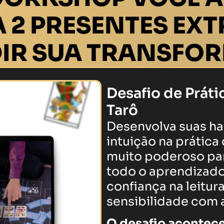
 2 PRESENTES EX
IR SUA TRANSFO
Desafio de Práti
Tarô
Desenvolva suas hab
intuição na prática
muito poderoso par
todo o aprendizado
confiança na leitura
sensibilidade com 
O desafio acontece