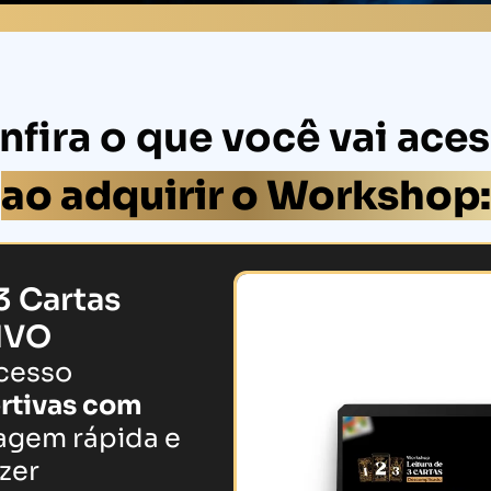
nfira o que você vai aces
ao adquirir o Workshop:
3 Cartas
IVO
ocesso
rtivas com
ragem rápida e
zer