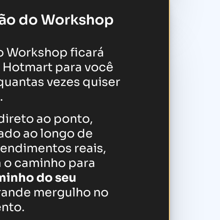
ção do Workshop
o Workshop ficará
a Hotmart para você
r quantas vezes quiser
.
ireto ao ponto,
nado ao longo de
tendimentos reais,
 o caminho para
minho do seu
ande mergulho no
nto.