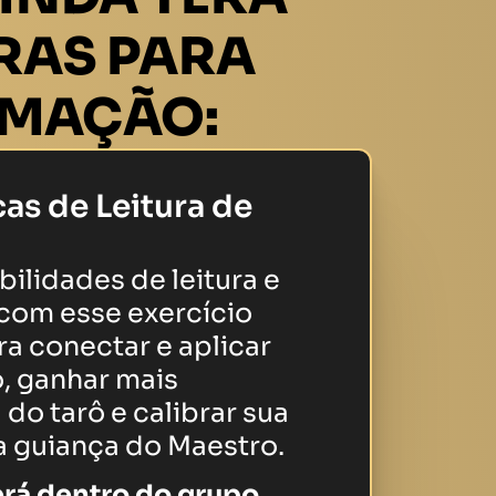
TRAS PARA
RMAÇÃO:
cas de Leitura de
ilidades de leitura e
 com esse exercício
a conectar e aplicar
, ganhar mais
 do tarô e calibrar sua
a guiança do Maestro.
rá dentro do grupo